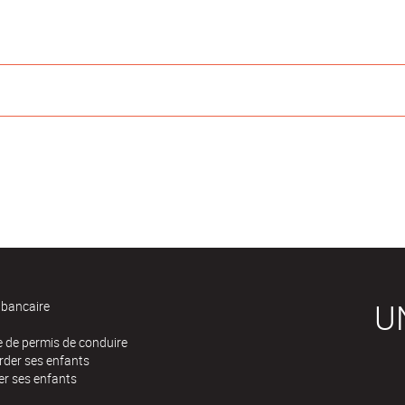
U
bancaire
 de permis de conduire
rder ses enfants
er ses enfants