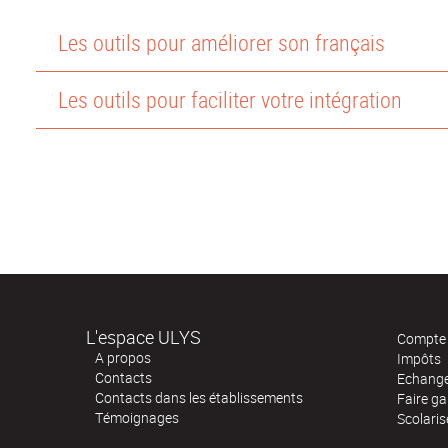
Les outils pour améliorer son français
Les outils pour faciliter votre intégration
L'espace ULYS
Compte 
A propos
Impôts
Contacts
Echange
Contacts dans les établissements
Faire ga
Témoignages
Scolaris