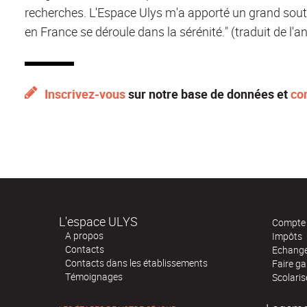
recherches. L'Espace Ulys m'a apporté un grand sou
en France se déroule dans la sérénité." (traduit de l'an
Inscrivez-vous
sur notre base de données et
co
L'espace ULYS
Compte 
A propos
Impôts
Contacts
Echange
Contacts dans les établissements
Faire ga
Témoignages
Scolaris