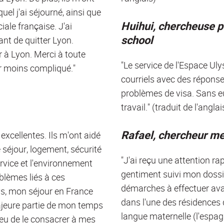
el j'ai séjourné, ainsi que
Huihui, chercheuse p
iale française. J'ai
school
ant de quitter Lyon.
 à Lyon. Merci à toute
"Le service de l'Espace Uly
ur moins compliqué."
courriels avec des réponse
problèmes de visa. Sans eu
travail." (traduit de l'anglai
Rafael, chercheur me
excellentes. Ils m'ont aidé
séjour, logement, sécurité
"J'ai reçu une attention 
service et l'environnement
gentiment suivi mon dossi
oblèmes liés à ces
démarches à effectuer ava
ys, mon séjour en France
dans l'une des résidences 
 majeure partie de mon temps
langue maternelle (l'espag
ieu de le consacrer à mes