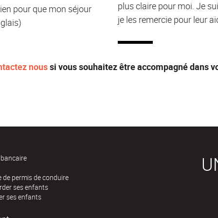
plus claire pour moi. Je s
tien pour que mon séjour
je les remercie pour leur aid
glais)
ntactez nous
si vous souhaitez être accompagné dans v
U
bancaire
 de permis de conduire
rder ses enfants
er ses enfants