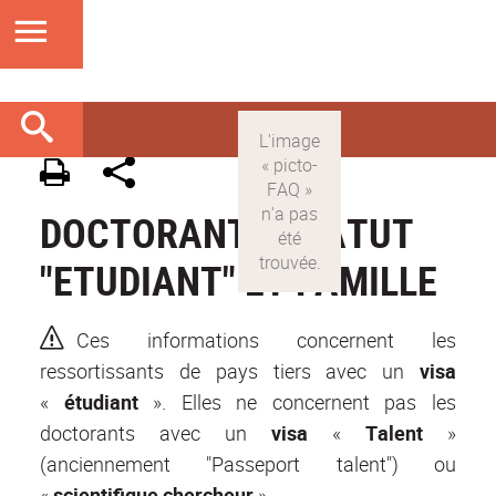
DOCTORANTS STATUT
"ETUDIANT" ET FAMILLE
Ces informations concernent les
ressortissants de pays tiers avec un
visa
«
étudiant
». Elles ne concernent pas les
doctorants avec un
visa
«
Talent
»
(anciennement "Passeport talent") ou
«
scientifique chercheur
».