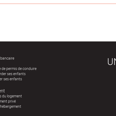
U
bancaire
 de permis de conduire
rder ses enfants
er ses enfants
nt
s du logement
ment privé
d'hébergement