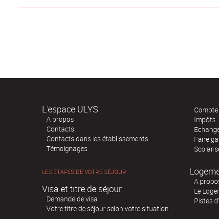
L'espace ULYS
Compte 
A propos
Impôts
Contacts
Echange
Contacts dans les établissements
Faire ga
Témoignages
Scolaris
Logeme
LES ÉTAPES DE VOTRE SÉJOUR
A propo
Visa et titre de séjour
Le Loge
Demande de visa
Pistes 
Votre titre de séjour selon votre situation