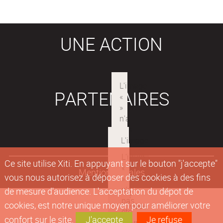
UNE ACTION
PARTENAIRES
Ce site utilise Xiti. En appuyant sur le bouton "j'accepte"
Mentions légales
vous nous autorisez à déposer des cookies à des fins
de mesure d'audience. L'acceptation du dépot de
cookies, est notre unique moyen pour améliorer votre
confort sur le site.
J'accepte
Je refuse